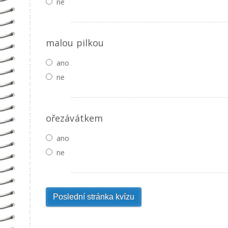
ne
malou pilkou
ano
ne
ořezávátkem
ano
ne